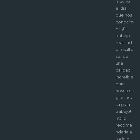
y muy
mucho
buenos
el día
profesio
que nos
nales, ya
conocim
que se lo
os. ¡El
curran
trabajo
muchisi
realizad
mo y y
o resultó
ademas
ser de
tienen
una
mucha
calidad
creativid
increíble
ad! ¡Fue
para
muy
nosotros
divertido
gracias a
trabajar
su gran
con
trabajo!
vosotros
¡Yo lo
y espero
recome
de
ndaria a
nuevo
todo el