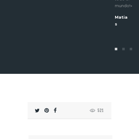
trabajar
mundo!»
con ellos
Matia
pronto!»
s
Nicolá
s
521