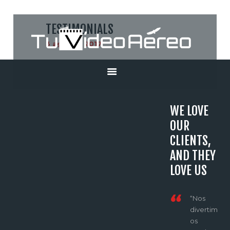
TESTIMONIALS
3 agosto, 2017
INICIO
SERVICIOS
CONTACTO
WE LOVE
OUR
CLIENTS,
AND THEY
LOVE US
«¡Excele
“Nos
ntes
divertim
servicios
os